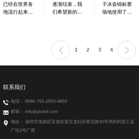
品提供更精细
已经在世界各
逐渐结束，我
子冰壶锦标赛
的显示。这打
地流行起来。
们希望新的一
场地使用了我
破了小间距市
越来越多的商
年将为我们以
们的IR1系列室
场的瓶颈。
家选择使用显
及我们所有的
内租赁LED显
示屏进行商业
世界各地的客
示屏，这款产
营销或展厅、
户带来希望和
品总是能快速
1
2
3
4
活动现场等，
美好的日子。
抓住观众的注
但是很多客户
鉴于2019冠状
意力，为观众
不知道如何选
病毒病在即将
提供难忘的视
择合适的显示
过去的一年造
觉体验。
屏。那么这篇
成的巨大经济
联系我们
文章将告诉你
损失，我们真
在选择产品时
诚地接受这一
电话：
0086-755-2953-4859
需要注意什
事实，因为没
邮箱：
info@ptcled.com
么。
有必要为打翻
的牛奶哭泣。
地址： 深圳市龙岗区宝龙街道宝龙社区翠宝路30号鸿邦科技工业
我们坚信，新
厂区2号厂房
的一年一定会