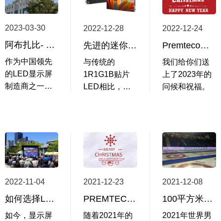
2023-03-30
2022-12-24
2022-12-28
阿布扎比- 12 x 5m 户外LED墙FA1 Max系列
Premteco祝你圣诞快乐
先进的迷你LED 四合一技术
作为中国领先
我们给你们送
与传统的
的LED显示屏
上了2023年的
1R1G1B贴片
制造商之一，
问候和祝福。
LED相比，
Premteco在全
SP1 Mini系列
球拥有众多成
采用了先进的
功的项目。最
4R4G4B Mini
近，我们的团
LED 4合1。
队刚刚在阿布
Mini-LED克服
扎比完成了一
了SMD灯的颗
个大型户外
粒性，实现了
2022-11-04
2021-12-23
2021-12-08
LED屏幕的安
更小的LED晶
装。
体颗粒。它可
如何选择LED显示屏
PREMTECO祝您圣诞快乐，新年快乐
100平方米的屏幕用于2021年世界男子冰壶锦标赛
以为小间距产
如今，显示屏
随着2021年的
2021年世界男