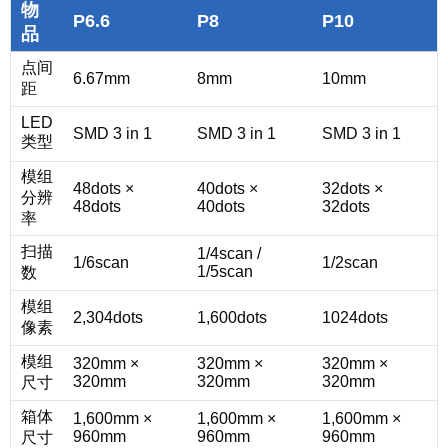
物
P6.6
P8
P10
品
点间
6.67mm
8mm
10mm
距
LED
SMD 3 in 1
SMD 3 in 1
SMD 3 in 1
类型
模组
48dots ×
40dots ×
32dots ×
分辨
48dots
40dots
32dots
率
扫描
1/4scan /
1/6scan
1/2scan
1/5scan
数
模组
2,304dots
1,600dots
1024dots
像素
模组
320mm ×
320mm ×
320mm ×
320mm
320mm
320mm
尺寸
箱体
1,600mm ×
1,600mm ×
1,600mm ×
960mm
960mm
960mm
尺寸